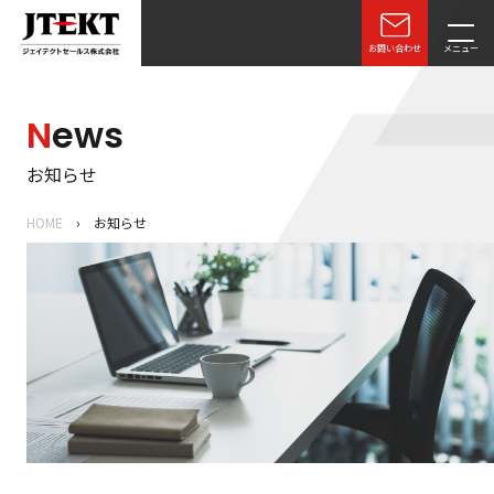
お問い合わせ
メニュー
N
ews
商品情報
お知らせ
取組事例
HOME
お知らせ
企業情報
販売網
採用情報
お知らせ
ベアリングのご購入